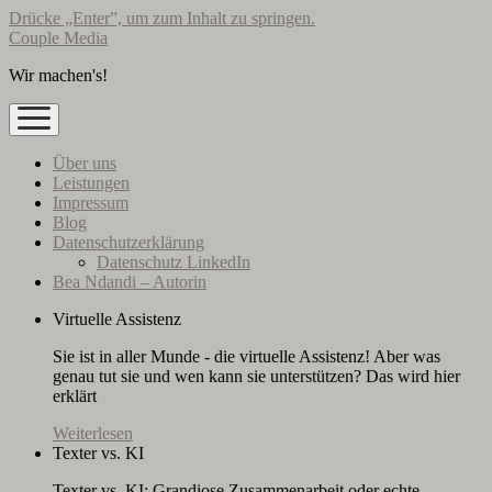
Drücke „Enter”, um zum Inhalt zu springen.
Couple Media
Wir machen's!
Menü
öffnen
Über uns
Leistungen
Impressum
Blog
Datenschutzerklärung
Datenschutz LinkedIn
Bea Ndandi – Autorin
Virtuelle Assistenz
Sie ist in aller Munde - die virtuelle Assistenz! Aber was
genau tut sie und wen kann sie unterstützen? Das wird hier
erklärt
Weiterlesen
Texter vs. KI
Texter vs. KI: Grandiose Zusammenarbeit oder echte